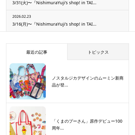
3/31(火)〜『NishimuraYuji’s shop! in TAI...
2026.02.23
3/16(月)〜『NishimuraYuji’s shop! in TAI...
最近の記事
トピックス
ノスタルジカデザインのムーミン新商
品が登...
「くまのプーさん」原作デビュー100
周年...