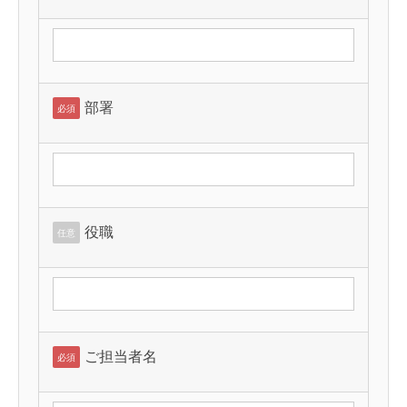
部署
必須
役職
任意
ご担当者名
必須