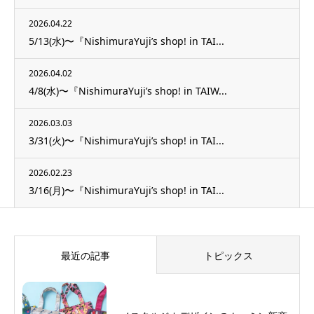
2026.04.22
5/13(水)〜『NishimuraYuji’s shop! in TAI...
2026.04.02
4/8(水)〜『NishimuraYuji’s shop! in TAIW...
2026.03.03
3/31(火)〜『NishimuraYuji’s shop! in TAI...
2026.02.23
3/16(月)〜『NishimuraYuji’s shop! in TAI...
最近の記事
トピックス